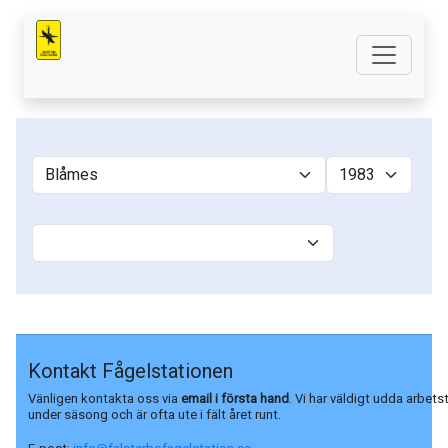
Kontakt Fågelstationen
Vänligen kontakta oss via
email i första hand
. Vi har väldigt udda arbets
under säsong och är ofta ute i fält året runt.