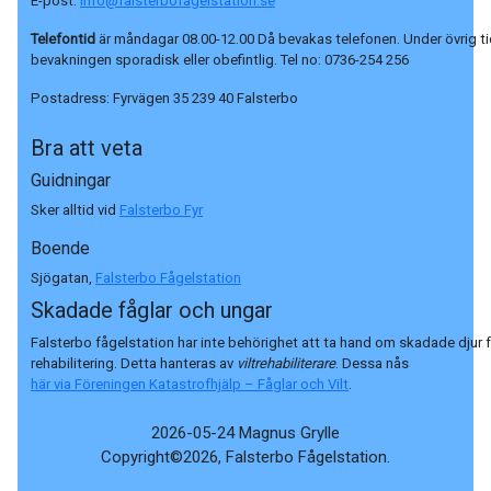
E-post:
info@falsterbofagelstation.se
Telefontid
är måndagar 08.00-12.00 Då bevakas telefonen. Under övrig ti
bevakningen sporadisk eller obefintlig. Tel no:
0736-254 256
Postadress:
Fyrvägen 35 239 40 Falsterbo
Bra att veta
Guidningar
Sker alltid vid
Falsterbo Fyr
Boende
Sjögatan,
Falsterbo Fågelstation
Skadade fåglar och ungar
Falsterbo fågelstation har inte behörighet att ta hand om skadade djur 
rehabilitering. Detta hanteras av
viltrehabiliterare
. Dessa nås
här via Föreningen Katastrofhjälp – Fåglar och Vilt
.
2026-05-24 Magnus Grylle
Copyright©2026, Falsterbo Fågelstation.