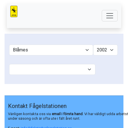
Kontakt Fågelstationen
Vänligen kontakta oss via
email i första hand
. Vi har väldigt udda arbets
under säsong och är ofta ute i fält året runt.