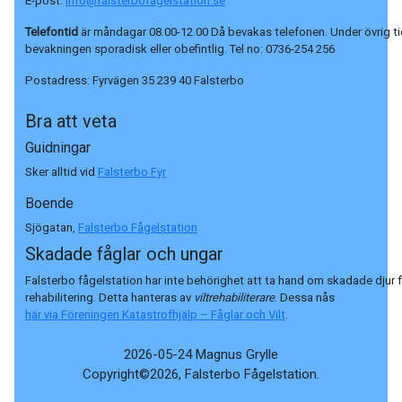
E-post:
info@falsterbofagelstation.se
Telefontid
är måndagar 08.00-12.00 Då bevakas telefonen. Under övrig ti
bevakningen sporadisk eller obefintlig. Tel no:
0736-254 256
Postadress:
Fyrvägen 35 239 40 Falsterbo
Bra att veta
Guidningar
Sker alltid vid
Falsterbo Fyr
Boende
Sjögatan,
Falsterbo Fågelstation
Skadade fåglar och ungar
Falsterbo fågelstation har inte behörighet att ta hand om skadade djur 
rehabilitering. Detta hanteras av
viltrehabiliterare
. Dessa nås
här via Föreningen Katastrofhjälp – Fåglar och Vilt
.
2026-05-24 Magnus Grylle
Copyright©2026, Falsterbo Fågelstation.