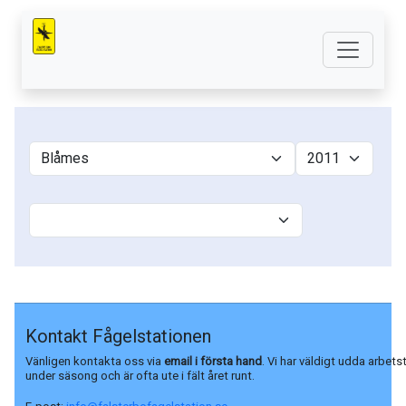
Kontakt Fågelstationen
Vänligen kontakta oss via
email i första hand
. Vi har väldigt udda arbets
under säsong och är ofta ute i fält året runt.