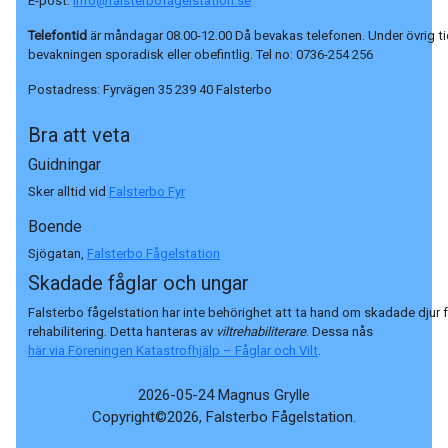
E-post:
info@falsterbofagelstation.se
Telefontid
är måndagar 08.00-12.00 Då bevakas telefonen. Under övrig ti
bevakningen sporadisk eller obefintlig. Tel no:
0736-254 256
Postadress:
Fyrvägen 35 239 40 Falsterbo
Bra att veta
Guidningar
Sker alltid vid
Falsterbo Fyr
Boende
Sjögatan,
Falsterbo Fågelstation
Skadade fåglar och ungar
Falsterbo fågelstation har inte behörighet att ta hand om skadade djur 
rehabilitering. Detta hanteras av
viltrehabiliterare
. Dessa nås
här via Föreningen Katastrofhjälp – Fåglar och Vilt
.
2026-05-24 Magnus Grylle
Copyright©2026, Falsterbo Fågelstation.