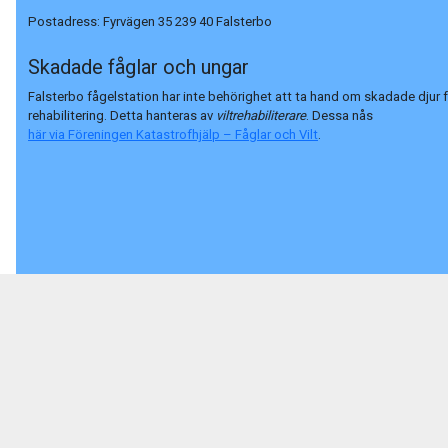
Postadress:
Fyrvägen 35 239 40 Falsterbo
Skadade fåglar och ungar
Falsterbo fågelstation har inte behörighet att ta hand om skadade djur 
rehabilitering. Detta hanteras av
viltrehabiliterare
. Dessa nås
här via Föreningen Katastrofhjälp – Fåglar och Vilt
.