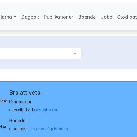
larna
Dagbok
Publikationer
Boende
Jobb
Stöd os
Bra att veta
tider
Guidningar
Sker alltid vid
Falsterbo Fyr
Boende
d är
Sjögatan,
Falsterbo Fågelstation