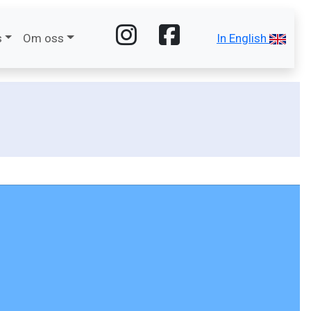
s
Om oss
In English