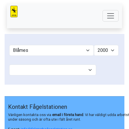
Kontakt Fågelstationen
Vänligen kontakta oss via
email i första hand
. Vi har väldigt udda arbets
under säsong och är ofta ute i fält året runt.