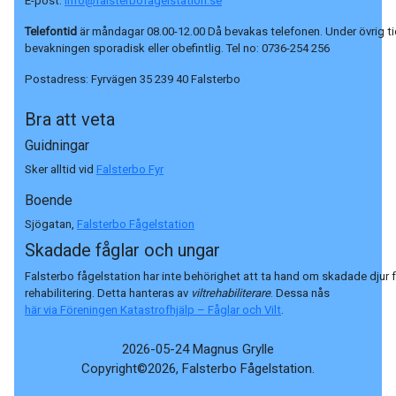
E-post:
info@falsterbofagelstation.se
Telefontid
är måndagar 08.00-12.00 Då bevakas telefonen. Under övrig ti
bevakningen sporadisk eller obefintlig. Tel no:
0736-254 256
Postadress:
Fyrvägen 35 239 40 Falsterbo
Bra att veta
Guidningar
Sker alltid vid
Falsterbo Fyr
Boende
Sjögatan,
Falsterbo Fågelstation
Skadade fåglar och ungar
Falsterbo fågelstation har inte behörighet att ta hand om skadade djur 
rehabilitering. Detta hanteras av
viltrehabiliterare
. Dessa nås
här via Föreningen Katastrofhjälp – Fåglar och Vilt
.
2026-05-24 Magnus Grylle
Copyright©2026, Falsterbo Fågelstation.