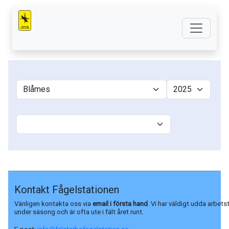
Kontakt Fågelstationen
Vänligen kontakta oss via
email i första hand
. Vi har väldigt udda arbets
under säsong och är ofta ute i fält året runt.