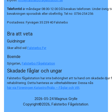
E-post:
info@falsterbofagelstation.se
Telefontid
är måndagar 08.00-12.00 Då bevakas telefonen. Under övrig ti
bevakningen sporadisk eller obefintlig. Tel no:
0736-254 256
Postadress:
Fyrvägen 35 239 40 Falsterbo
Bra att veta
Guidningar
Sker alltid vid
Falsterbo Fyr
Boende
Sjögatan,
Falsterbo Fågelstation
Skadade fåglar och ungar
Falsterbo fågelstation har inte behörighet att ta hand om skadade djur 
rehabilitering. Detta hanteras av
viltrehabiliterare
. Dessa nås
här via Föreningen Katastrofhjälp – Fåglar och Vilt
.
2026-05-24 Magnus Grylle
Copyright©2026, Falsterbo Fågelstation.