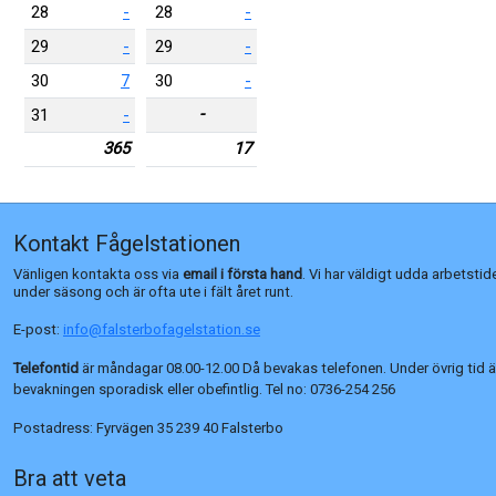
28
-
28
-
29
-
29
-
30
7
30
-
-
31
-
365
17
Kontakt Fågelstationen
Vänligen kontakta oss via
email i första hand
. Vi har väldigt udda arbetstid
under säsong och är ofta ute i fält året runt.
E-post:
info@falsterbofagelstation.se
Telefontid
är måndagar 08.00-12.00 Då bevakas telefonen. Under övrig tid ä
bevakningen sporadisk eller obefintlig. Tel no:
0736-254 256
Postadress:
Fyrvägen 35 239 40 Falsterbo
Bra att veta