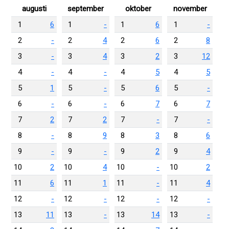
augusti
september
oktober
november
1
6
1
-
1
6
1
-
2
-
2
4
2
6
2
8
3
-
3
4
3
2
3
12
4
-
4
-
4
5
4
5
5
1
5
-
5
6
5
-
6
-
6
-
6
7
6
7
7
2
7
2
7
-
7
-
8
-
8
9
8
3
8
6
9
-
9
-
9
2
9
4
10
2
10
4
10
-
10
2
11
6
11
1
11
-
11
4
12
-
12
-
12
-
12
-
13
11
13
-
13
14
13
-