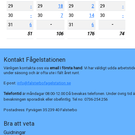
29
-
29
18
29
2
29
-
30
-
30
7
30
14
30
-
-
-
31
6
31
6
51
106
176
74
Kontakt Fågelstationen
Vänligen kontakta oss via
email i första hand
. Vi har väldigt udda arbetstid
under säsong och är ofta ute i fält året runt.
E-post:
info@falsterbofagelstation.se
Telefontid
är måndagar 08.00-12.00 Då bevakas telefonen. Under övrig tid ä
bevakningen sporadisk eller obefintlig. Tel no:
0736-254 256
Postadress:
Fyrvägen 35 239 40 Falsterbo
Bra att veta
Guidningar