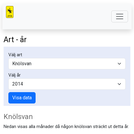
Art - år
Välj art
Välj år
Visa data
Knölsvan
Nedan visas alla månader då någon knölsvan sträckt ut detta år.