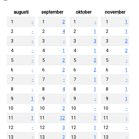
augusti
september
oktober
november
1
-
1
2
1
-
1
1
2
-
2
4
2
1
2
1
3
-
3
-
3
3
3
2
4
-
4
1
4
1
4
2
5
-
5
2
5
2
5
-
6
-
6
2
6
2
6
1
7
-
7
-
7
1
7
-
8
-
8
4
8
1
8
1
9
1
9
-
9
-
9
1
10
2
10
2
10
-
10
-
11
1
11
12
11
1
11
-
12
-
12
3
12
1
12
-
13
-
13
2
13
1
13
-