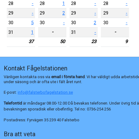
28
-
28
1
28
-
28
-
29
-
29
2
29
-
29
-
30
5
30
-
30
2
30
-
-
-
31
1
31
-
37
50
23
9
Kontakt Fågelstationen
Vänligen kontakta oss via
email i första hand
. Vi har väldigt udda arbetstid
under säsong och är ofta ute i fält året runt.
E-post:
info@falsterbofagelstation.se
Telefontid
är måndagar 08.00-12.00 Då bevakas telefonen. Under övrig tid ä
bevakningen sporadisk eller obefintlig. Tel no:
0736-254 256
Postadress:
Fyrvägen 35 239 40 Falsterbo
Bra att veta