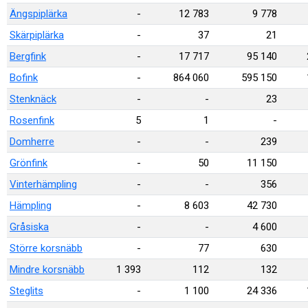
Ängspiplärka
-
12 783
9 778
Skärpiplärka
-
37
21
Bergfink
-
17 717
95 140
Bofink
-
864 060
595 150
Stenknäck
-
-
23
Rosenfink
5
1
-
Domherre
-
-
239
Grönfink
-
50
11 150
Vinterhämpling
-
-
356
Hämpling
-
8 603
42 730
Gråsiska
-
-
4 600
Större korsnäbb
-
77
630
Mindre korsnäbb
1 393
112
132
Steglits
-
1 100
24 336