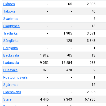
Blåmes
-
65
2 305
Talgoxe
-
-
45
Svartmes
-
-
5
Skäggmes
-
-
13
Trädlärka
-
1 905
3 071
Sånglärka
-
125
3 848
Berglärka
-
-
1
Backsvala
1 812
705
13
Ladusvala
9 052
15 584
988
Hussvala
820
470
2
Rostgumpsvala
-
-
1
Stjärtmes
-
-
12
Sidensvans
-
-
2 095
Stare
4 445
9 343
67 935