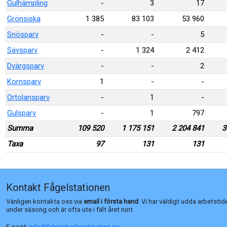
Gulhämpling
-
3
17
Grönsiska
1 385
83 103
53 960
Snösparv
-
-
5
Sävsparv
-
1 324
2 412
Dvärgsparv
-
-
2
Kornsparv
1
-
-
Ortolansparv
-
1
-
Gulsparv
-
1
797
Summa
109 520
1 175 151
2 204 841
3
Taxa
97
131
131
Kontakt Fågelstationen
Vänligen kontakta oss via
email i första hand
. Vi har väldigt udda arbetstid
under säsong och är ofta ute i fält året runt.
E-post:
info@falsterbofagelstation.se