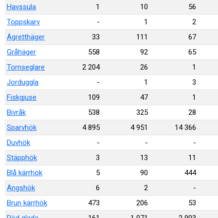
Havssula
1
10
56
Toppskarv
-
1
2
Ägretthäger
33
111
67
Gråhäger
558
92
65
Tornseglare
2 204
26
1
Jorduggla
-
1
3
Fiskgjuse
109
47
1
Bivråk
538
325
28
Sparvhök
4 895
4 951
14 366
Duvhök
-
-
-
Stäpphök
3
13
11
Blå kärrhök
5
90
444
Ängshök
6
2
-
Brun kärrhök
473
206
53