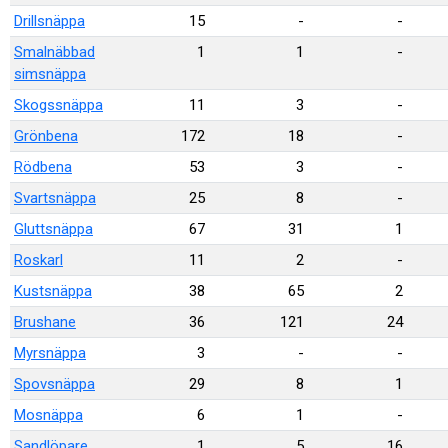
Drillsnäppa
15
-
-
Smalnäbbad
1
1
-
simsnäppa
Skogssnäppa
11
3
-
Grönbena
172
18
-
Rödbena
53
3
-
Svartsnäppa
25
8
-
Gluttsnäppa
67
31
1
Roskarl
11
2
-
Kustsnäppa
38
65
2
Brushane
36
121
24
Myrsnäppa
3
-
-
Spovsnäppa
29
8
1
Mosnäppa
6
1
-
Sandlöpare
1
5
16