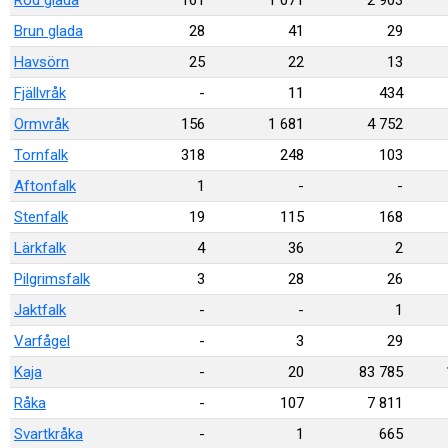
Röd glada
161
1 071
2 903
Brun glada
28
41
29
Havsörn
25
22
13
Fjällvråk
-
11
434
Ormvråk
156
1 681
4 752
Tornfalk
318
248
103
Aftonfalk
1
-
-
Stenfalk
19
115
168
Lärkfalk
4
36
2
Pilgrimsfalk
3
28
26
Jaktfalk
-
-
1
Varfågel
-
3
29
Kaja
-
20
83 785
Råka
-
107
7 811
Svartkråka
-
1
665