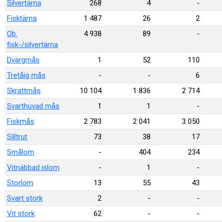
Silvertärna
268
4
-
Fisktärna
1 487
26
2
Ob.
4 938
89
-
fisk-/silvertärna
Dvärgmås
1
52
110
Tretåig mås
-
-
6
Skrattmås
10 104
1 836
2 714
Svarthuvad mås
1
1
-
Fiskmås
2 783
2 041
3 050
Silltrut
73
38
17
Smålom
-
404
234
Vitnäbbad islom
-
1
-
Storlom
13
55
43
Svart stork
2
-
-
Vit stork
62
-
-