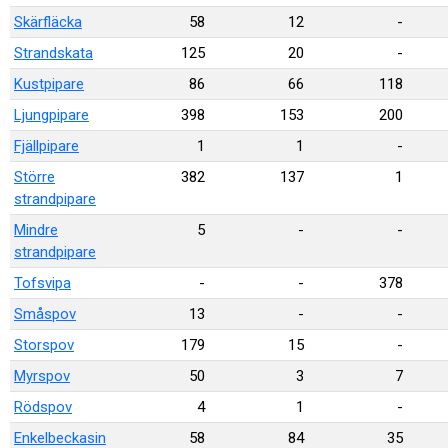
Skärfläcka
58
12
-
Strandskata
125
20
-
Kustpipare
86
66
118
Ljungpipare
398
153
200
Fjällpipare
1
1
-
Större
382
137
1
strandpipare
Mindre
5
-
-
strandpipare
Tofsvipa
-
-
378
Småspov
13
-
-
Storspov
179
15
-
Myrspov
50
3
7
Rödspov
4
1
-
Enkelbeckasin
58
84
35