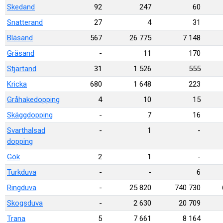
Skedand
92
247
60
Snatterand
27
4
31
Bläsand
567
26 775
7 148
Gräsand
-
11
170
Stjärtand
31
1 526
555
Kricka
680
1 648
223
Gråhakedopping
4
10
15
Skäggdopping
-
7
16
Svarthalsad
-
1
-
dopping
Gök
2
1
-
Turkduva
-
-
6
Ringduva
-
25 820
740 730
Skogsduva
-
2 630
20 709
Trana
5
7 661
8 164