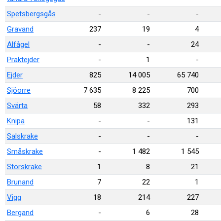
Spetsbergsgås
-
-
-
Gravand
237
19
4
Alfågel
-
-
24
Praktejder
-
1
-
Ejder
825
14 005
65 740
Sjöorre
7 635
8 225
700
Svärta
58
332
293
Knipa
-
-
131
Salskrake
-
-
-
Småskrake
-
1 482
1 545
Storskrake
1
8
21
Brunand
7
22
1
Vigg
18
214
227
Bergand
-
6
28