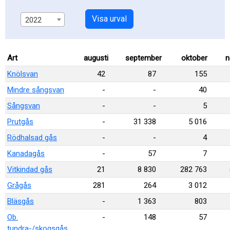
Visa urval
2022
Art
augusti
september
oktober
n
Knölsvan
42
87
155
Mindre sångsvan
-
-
40
Sångsvan
-
-
5
Prutgås
-
31 338
5 016
Rödhalsad gås
-
-
4
Kanadagås
-
57
7
Vitkindad gås
21
8 830
282 763
Grågås
281
264
3 012
Bläsgås
-
1 363
803
Ob.
-
148
57
tundra-/skogsgås