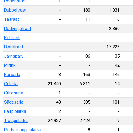
Rosenstare
1
1
-
Dubbeltrast
-
180
1 031
Taltrast
-
11
6
Rödvingetrast
-
-
2 880
Koltrast
-
-
-
Björktrast
-
-
17 226
Järnsparv
-
86
35
Pilfink
-
-
42
Forsärla
8
163
146
Gulärla
21 440
6 311
14
Citronärla
1
-
-
Sädesärla
43
505
101
Fältpiplärka
2
-
-
Trädpiplärka
24 927
2 424
9
Rödstrupig piplärka
-
8
1