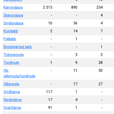
Kärrsnäppa
2 315
890
254
Skärsnäppa
-
-
4
Småsnäppa
10
36
4
Kustlabb
2
14
7
Fjällabb
-
1
-
Bredstjärtad labb
-
-
1
Tobisgrissla
-
3
3
Tordmule
1
9
28
Ob.
-
11
30
sillgrissla/tordmule
Sillgrissla
-
17
27
Småtärna
117
1
-
Skräntärna
17
4
-
Svarttärna
91
1
-