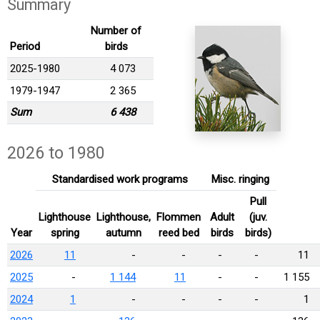
Summary
Number of
Period
birds
2025-1980
4 073
1979-1947
2 365
Sum
6 438
2026 to 1980
Standardised work programs
Misc. ringing
Pull
Lighthouse
Lighthouse,
Flommen
Adult
(juv.
Year
spring
autumn
reed bed
birds
birds)
2026
11
-
-
-
-
11
2025
-
1 144
11
-
-
1 155
2024
1
-
-
-
-
1