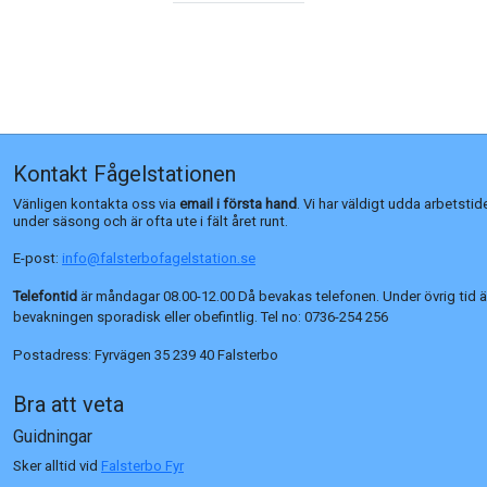
Kontakt Fågelstationen
Vänligen kontakta oss via
email i första hand
. Vi har väldigt udda arbetstid
under säsong och är ofta ute i fält året runt.
E-post:
info@falsterbofagelstation.se
Telefontid
är måndagar 08.00-12.00 Då bevakas telefonen. Under övrig tid ä
bevakningen sporadisk eller obefintlig. Tel no:
0736-254 256
Postadress:
Fyrvägen 35 239 40 Falsterbo
Bra att veta
Guidningar
Sker alltid vid
Falsterbo Fyr