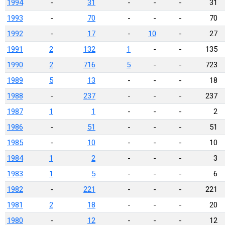
1994
-
31
-
-
-
31
1993
-
70
-
-
-
70
1992
-
17
-
10
-
27
1991
2
132
1
-
-
135
1990
2
716
5
-
-
723
1989
5
13
-
-
-
18
1988
-
237
-
-
-
237
1987
1
1
-
-
-
2
1986
-
51
-
-
-
51
1985
-
10
-
-
-
10
1984
1
2
-
-
-
3
1983
1
5
-
-
-
6
1982
-
221
-
-
-
221
1981
2
18
-
-
-
20
1980
-
12
-
-
-
12