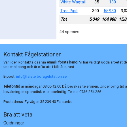
White Wagtail
35
130
Tree Pipit
390
55,930
3,0
Tot
5,049
164,988
15,8
44 species
Kontakt Fågelstationen
Vänligen kontakta oss via
email i första hand
. Vi har väldigt udda arbetstid
under säsong och är ofta ute i fält året runt.
E-post:
info@falsterbofagelstation.se
Telefontid
är måndagar 08.00-12.00 Då bevakas telefonen. Under övrig tid ä
bevakningen sporadisk eller obefintlig. Tel no:
0736-254 256
Postadress:
Fyrvägen 35 239 40 Falsterbo
Bra att veta
Guidningar