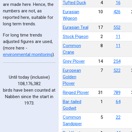
Tufted Duck
4
16
are made here. Hence, the
numbers are not, as
Eurasian
10
426
reported here, suitable for
Wigeon
long term trends.
Eurasian Teal
17
552
For long time trends
Stock Pigeon
2
11
adjusted figures are used,
Common
8
11
(more here -
Crane
environmental monitoring
).
Grey Plover
14
254
European
7
522
Golden
Until today (inclusive)
Plover
108,176,382
birds have been counted at
Ringed Plover
31
789
Nabben since the start in
Bar-tailed
1
64
1973.
Godwit
Common
5
22
Sandpiper