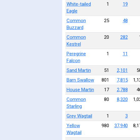
White-tailed
1
19
Eagle
Common
25
48
Buzzard
Common
20
282
Kestrel
Peregrine
1
11
Falcon
Sand Martin
51
2,101
5
Barn Swallow
801
7,815
1,1
House Martin
17
2,788
4
Common
80
8,320
1,0
Starling
Grey Wagtail
1
3
Yellow
980
37,940
8,1
Wagtail