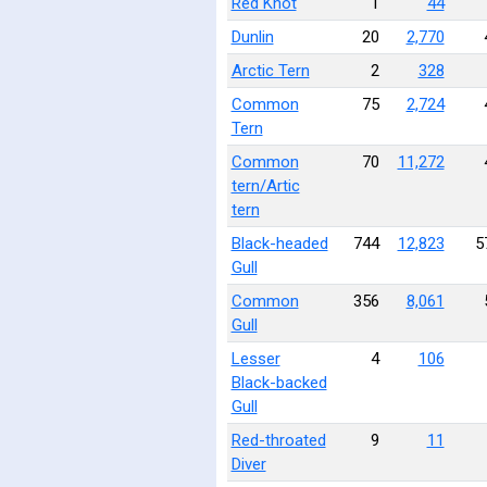
Red Knot
1
44
Dunlin
20
2,770
Arctic Tern
2
328
Common
75
2,724
Tern
Common
70
11,272
tern/Artic
tern
Black-headed
744
12,823
5
Gull
Common
356
8,061
Gull
Lesser
4
106
Black-backed
Gull
Red-throated
9
11
Diver