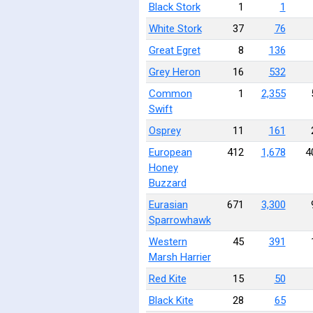
Black Stork
1
1
White Stork
37
76
Great Egret
8
136
Grey Heron
16
532
Common
1
2,355
Swift
Osprey
11
161
European
412
1,678
4
Honey
Buzzard
Eurasian
671
3,300
Sparrowhawk
Western
45
391
Marsh Harrier
Red Kite
15
50
Black Kite
28
65