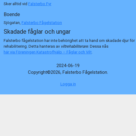
Sker alltid vid
Falsterbo Fyr
Boende
Sjögatan,
Falsterbo Fågelstation
Skadade fåglar och ungar
Falsterbo fågelstation har inte behörighet att ta hand om skadade djur för
rehabilitering. Detta hanteras av
viltrehabiliterare
. Dessa nås
här via Föreningen Katastrofhjälp – Fåglar och Vilt
.
2024-06-19
Copyright©2026, Falsterbo Fågelstation.
Logga in