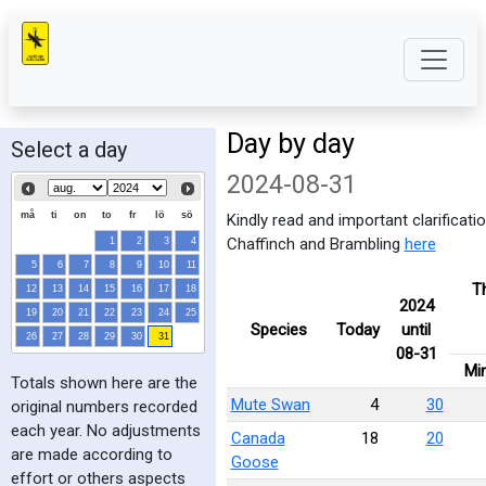
Day by day
Select a day
2024-08-31
må
ti
on
to
fr
lö
sö
Kindly read and important clarificat
Chaffinch and Brambling
here
1
2
3
4
5
6
7
8
9
10
11
T
12
13
14
15
16
17
18
2024
19
20
21
22
23
24
25
Species
Today
until
26
27
28
29
30
31
08-31
Mi
Totals shown here are the
Mute Swan
4
30
original numbers recorded
each year. No adjustments
Canada
18
20
are made according to
Goose
effort or others aspects